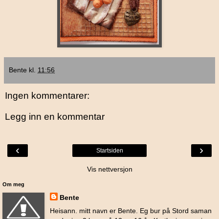
Bente
kl.
11:56
Ingen kommentarer:
Legg inn en kommentar
‹
›
Startsiden
Vis nettversjon
Om meg
Bente
Heisann. mitt navn er Bente. Eg bur på Stord saman